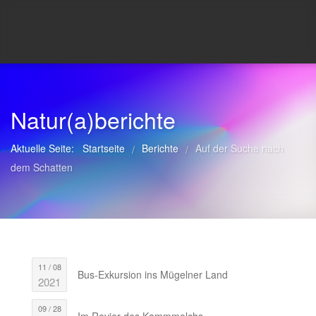
Natur(a)berichte
Aktuelle Seite:
Startseite
Berichte
Auf der Suche nach
/
/
dem Schatten
11 / 08
Bus-Exkursion ins Mügelner Land
2021
09 / 28
Im Revier des Kammmolchs