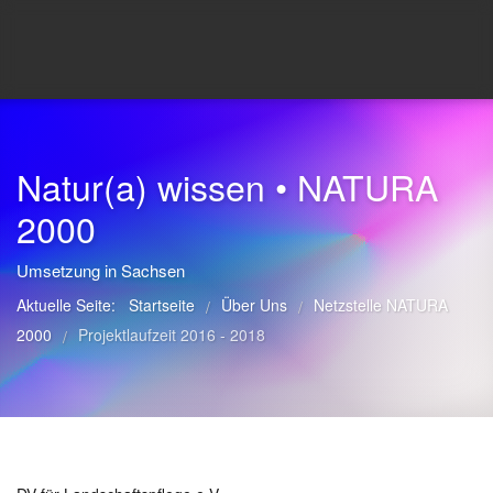
Natur(a) wissen • NATURA
2000
Umsetzung in Sachsen
Aktuelle Seite:
Startseite
Über Uns
Netzstelle NATURA
/
/
2000
Projektlaufzeit 2016 - 2018
/