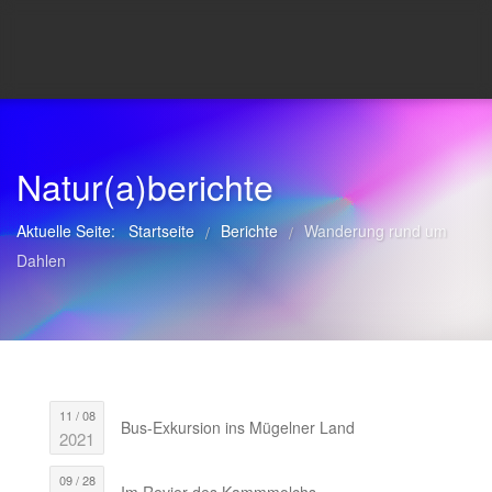
Natur(a)berichte
Aktuelle Seite:
Startseite
Berichte
Wanderung rund um
/
/
Dahlen
11 / 08
Bus-Exkursion ins Mügelner Land
2021
09 / 28
Im Revier des Kammmolchs